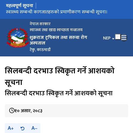
महत्त्वपूर्ण सूचना
मुख्य नेभिगेसनमा जानुहोस्
मौजुदा सूचिमा सूचिकृत हुने बारे सूचना।
स्वास्थ्य सम्बन्धी कागजातहरुको प्रमाणीकरण सम्बन्धी सूचना।
बोलपत्र छनौट सम्बन्धि सूचना/गोला प्रथा
अङ्गदानको लागि आवश्यक कागजातहरु
नेपाल सरकार
स्वास्थ्य तथा खाद्य स्वच्छता मन्त्रालय
शुक्रराज ट्रपिकल तथा सरुवा रोग
भाषा चयन गर्नुहोस
NEP
अस्पताल
टेकु, काठमाडौं
सिलबन्दी दरभाउ स्विकृत गर्ने आशयको
सूचना
सिलबन्दी दरभाउ स्विकृत गर्ने आशयको सूचना
१० असार, २०८३
A
A