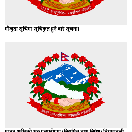
मौजुदा सूचिमा सूचिकृत हुने बारे सूचना।
मानव शरीरको अङ्ग प्रत्यारोपण (नियमित तथा निषेध) नियमावली,