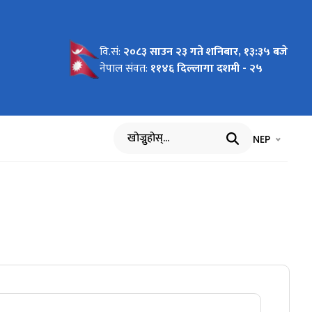
वि.सं:
२०८३ साउन २३ गते शनिबार, १३:३५ बजे
नेपाल संवत:
११४६ दिल्लागा दशमी - २५
भाषा चयन गर्नुह
भाषा प
NEP
खोज्नुहोस्