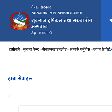
नेपाल सरकार
स्वास्थ्य तथा खाद्य स्वच्छता मन्त्रालय
शुक्रराज ट्रपिकल तथा सरुवा रोग
म
मुख्य न
अस्पताल
टेकु, काठमाडौं
हाम्रोबारे
सूचना केन्द्र
सेवाहरू
डाउनलोड
सम्पर्क गर्नुहोस्
ल्याब रिपोर्ट
हाम्रा सेवाहरू