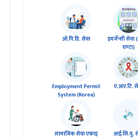
ओ.पि.डि. सेवा
इमर्जेन्सी सेवा 
घण्टा)
Employment Permit
ए.आर.टि. स
System (Korea)
सामाजिक सेवा एकाइ
आई.सि.यु. स