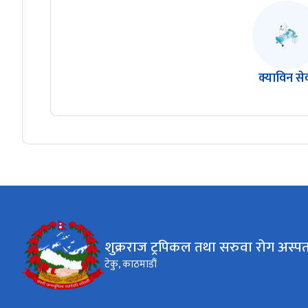
क्याविन से
शुक्रराज ट्रपिकल तथा सरुवा रोग अस्प
टेकु, काठमाडौं