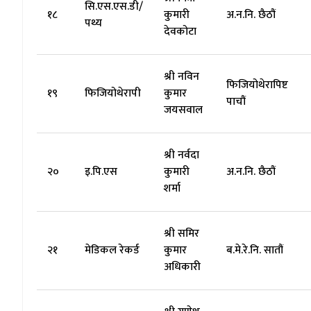
सि.एस.एस.डी/
१८
कुमारी
अ.न.नि. छैठौं
पथ्य
देवकोटा
श्री नविन
फिजियोथेरापिष्ट
१९
फिजियोथेरापी
कुमार
पाचौं
जयसवाल
श्री नर्वदा
२०
इ.पि.एस
कुमारी
अ.न.नि. छैठौं
शर्मा
श्री समिर
२१
मेडिकल रेकर्ड
कुमार
ब.मे.रे.नि. सातौं
अधिकारी