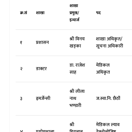
शाखा
क्र.सं
शाखा
प्रमुख/
पद
इन्चार्ज
श्री विनय
शाखा अधिकृत/
१
प्रशासन
खड्का
सूचना अधिकारी
डा. राजेश
मेडिकल
२
डाक्टर
साह
अधिकृत
श्री लीला
३
इमर्जेन्सी
नाथ
ज.स्वा.नि. छैठौं
भण्डारी
श्री
मेडिकल ल्याव
४
प्रयोगशाला
हिराबाबु
टेक्नोलोजिष्ट