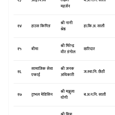
१३
आई.पि.सि
लक्ष्मी
ब.अ.न.नि. सातौं
महर्जन
श्री नानी
१४
हाउस किपिङ
हा.कि.अ. सातौं
श्रेष्ठ
श्री मिरेन्द्र
१५
बीमा
खरिदार
वीर डंगोल
सामाजिक सेवा
श्री जनक
१६
ज.स्वा.नि. छैठौं
एकाई
अधिकारी
श्री मञ्जुला
१७
ट्राभल मेडिसिन
ब.अ.न.नि. सातौं
योगी
श्री मित्रा