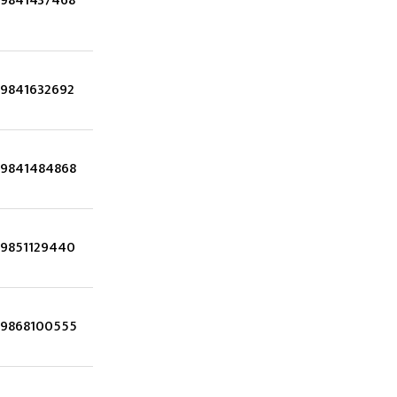
9841437468
9841632692
9841484868
9851129440
9868100555