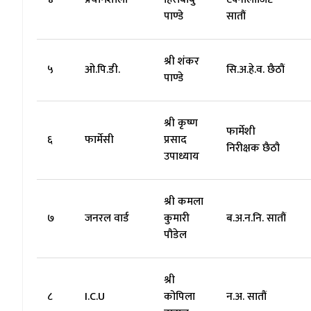
पाण्डे
सातौं
श्री शंकर
५
ओ.पि.डी.
सि.अ.हे.व. छैठौं
पाण्डे
श्री कृष्ण
फार्मेशी
६
फार्मेसी
प्रसाद
निरीक्षक छैठौ
उपाध्याय
श्री कमला
७
जनरल वार्ड
कुमारी
ब.अ.न.नि. सातौं
पौडेल
श्री
८
I.C.U
कोपिला
न.अ. सातौं