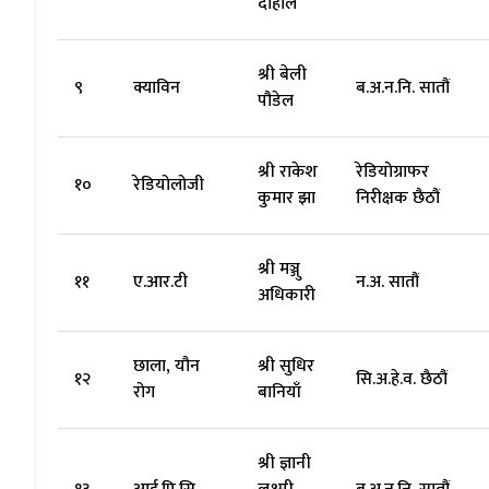
दाहाल
श्री बेली
९
क्याविन
ब.अ.न.नि. सातौं
पौडेल
श्री राकेश
रेडियोग्राफर
१०
रेडियोलोजी
कुमार झा
निरीक्षक छैठौं
श्री मञ्जु
११
ए.आर.टी
न.अ. सातौं
अधिकारी
छाला, यौन
श्री सुधिर
१२
सि.अ.हे.व. छैठौं
रोग
बानियाँ
श्री ज्ञानी