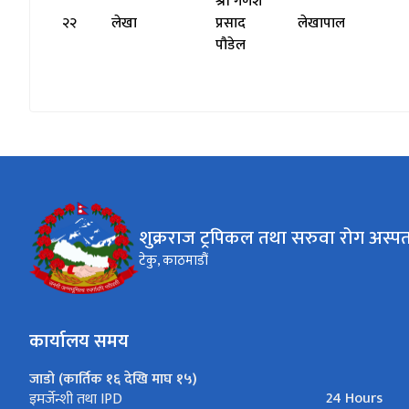
श्री गणेश
२२
लेखा
प्रसाद
लेखापाल
पौडेल
शुक्रराज ट्रपिकल तथा सरुवा रोग अस्प
टेकु, काठमाडौं
कार्यालय समय
जाडो (कार्तिक १६ देखि माघ १५)
24 Hours
इमर्जेन्शी तथा IPD