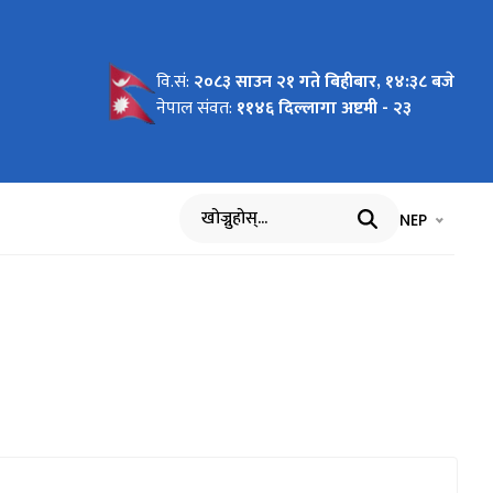
वि.सं:
२०८३ साउन २१ गते बिहीबार, १४:३८ बजे
नेपाल संवत:
११४६ दिल्लागा अष्टमी - २३
भाषा चयन गर्नुह
भाषा प
NEP
खोज्नुहोस्