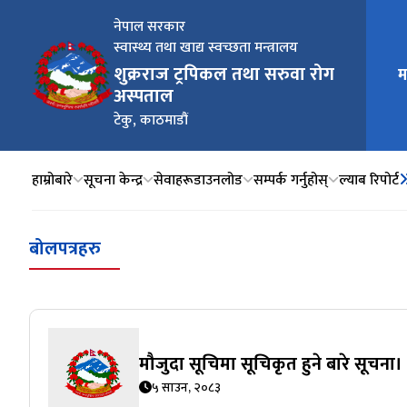
नेपाल सरकार
स्वास्थ्य तथा खाद्य स्वच्छता मन्त्रालय
शुक्रराज ट्रपिकल तथा सरुवा रोग
म
मुख्य न
अस्पताल
टेकु, काठमाडौं
हाम्रोबारे
सूचना केन्द्र
सेवाहरू
डाउनलोड
सम्पर्क गर्नुहोस्
ल्याब रिपोर्ट
बोलपत्रहरु
मौजुदा सूचिमा सूचिकृत हुने बारे सूचना।
५ साउन, २०८३