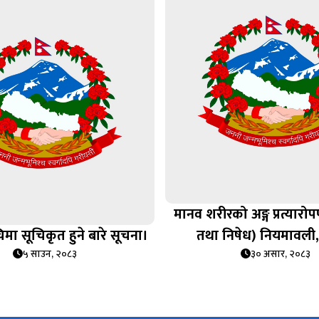
मानव शरीरको अङ्ग प्रत्यार
िमा सूचिकृत हुने बारे सूचना।
तथा निषेध) नियमावली
५ साउन, २०८३
३० असार, २०८३