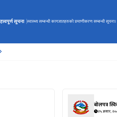
हत्त्वपूर्ण सूचना
ेभिगेसनमा जानुहोस्
मौजुदा सूचिमा सूचिकृत हुने बारे सूचना।
स्वास्थ्य सम्बन्धी कागजातहरुको प्रमाणीकरण सम्बन्धी सूचना।
बोलपत्र छनौट सम्बन्धि सूचना/गोला प्रथा
अङ्गदानको लागि आवश्यक कागजातहरु
बोलपत्र स्व
२५ असार, २०