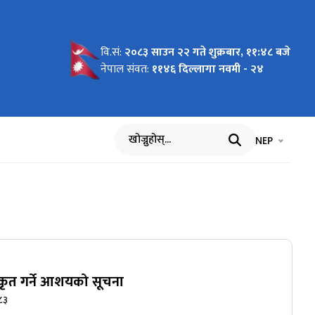
वि.सं:
२०८३ साउन २२ गते शुक्रबार, ११:४८ बजे
नेपाल संवत:
११४६ दिल्लागा नवमी - २४
भाषा चयन गर्नुह
भाषा प
NEP
खोज्नुहोस्
िकृत गर्ने आशयको सूचना
८३