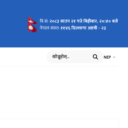
वि.सं:
२०८३ साउन २१ गते बिहीबार, २०:४० बजे
नेपाल संवत:
११४६ दिल्लागा अष्टमी - २३
भाषा चयन गर्नुह
भाषा प
NEP
खोज्नुहोस्