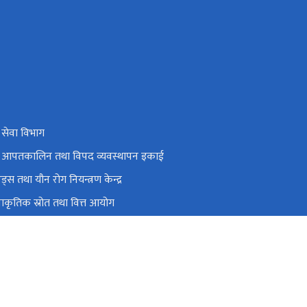
य सेवा विभाग
थ्य आपतकालिन तथा विपद व्यवस्थापन इकाई
य एड्स तथा यौन रोग नियन्त्रण केन्द्र
य प्राकृतिक स्रोत तथा वित्त आयोग
tidh.gov.np, stidhnepal@gmail.com
०१-५३५३३९५, ०१-५३५३३९६