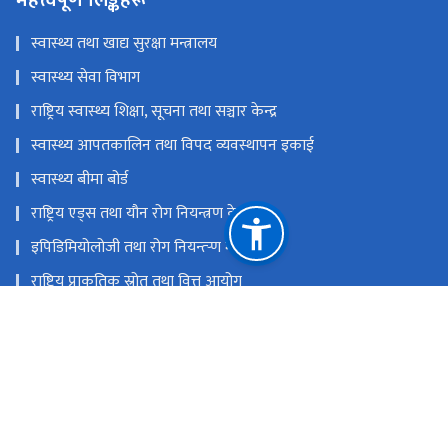
स्वास्थ्य तथा खाद्य सुरक्षा मन्त्रालय
स्वास्थ्य सेवा विभाग
राष्ट्रिय स्वास्थ्य शिक्षा, सूचना तथा सञ्चार केन्द्र
स्वास्थ्य आपतकालिन तथा विपद व्यवस्थापन इकाई
स्वास्थ्य बीमा बोर्ड
राष्ट्रिय एड्स तथा यौन रोग नियन्त्रण केन्द्र
इपिडिमियोलोजी तथा रोग नियन्त्र्‍ण महाशाखा
राष्ट्रिय प्राकृतिक स्रोत तथा वित्त आयोग
टेकु, काठमाडौं
info@stidh.gov.np, stidhnepal@gmail.com
०१-५३५३३९५, ०१-५३५३३९६