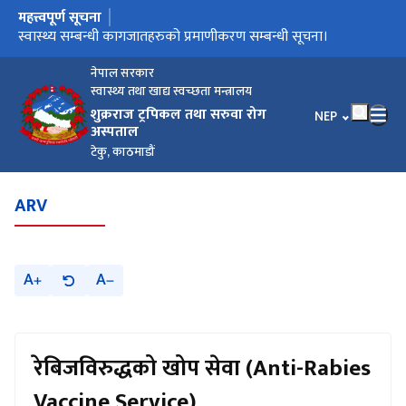
महत्त्वपूर्ण सूचना
मुख्य नेभिगेसनमा जानुहोस्
मौजुदा सूचिमा सूचिकृत हुने बारे सूचना।
स्वास्थ्य सम्बन्धी कागजातहरुको प्रमाणीकरण सम्बन्धी सूचना।
बोलपत्र छनौट सम्बन्धि सूचना/गोला प्रथा
अङ्गदानको लागि आवश्यक कागजातहरु
नेपाल सरकार
स्वास्थ्य तथा खाद्य स्वच्छता मन्त्रालय
शुक्रराज ट्रपिकल तथा सरुवा रोग
भाषा चयन गर्नुहोस
NEP
अस्पताल
टेकु, काठमाडौं
ARV
A
A
रेबिजविरुद्धको खोप सेवा (Anti-Rabies
Vaccine Service)