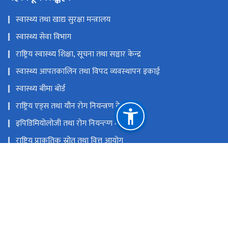
स्वास्थ्य तथा खाद्य सुरक्षा मन्त्रालय
स्वास्थ्य सेवा विभाग
राष्ट्रिय स्वास्थ्य शिक्षा, सूचना तथा सञ्चार केन्द्र
स्वास्थ्य आपतकालिन तथा विपद व्यवस्थापन इकाई
स्वास्थ्य बीमा बोर्ड
राष्ट्रिय एड्स तथा यौन रोग नियन्त्रण केन्द्र
इपिडिमियोलोजी तथा रोग नियन्त्र्‍ण महाशाखा
राष्ट्रिय प्राकृतिक स्रोत तथा वित्त आयोग
टेकु, काठमाडौं
info@stidh.gov.np, stidhnepal@gmail.com
०१-५३५३३९५, ०१-५३५३३९६