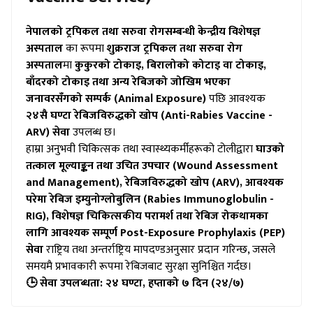
नेपालको ट्रपिकल तथा सरुवा रोगसम्बन्धी केन्द्रीय विशेषज्ञ
अस्पताल
का रूपमा
शुक्रराज ट्रपिकल तथा सरुवा रोग
अस्पताल
मा
कुकुरको टोकाइ, बिरालोको कोटाइ वा टोकाइ,
बाँदरको टोकाइ तथा अन्य रेबिजको जोखिम भएका
जनावरसँगको सम्पर्क (Animal Exposure)
पछि आवश्यक
२४सै घण्टा रेबिजविरुद्धको खोप (Anti-Rabies Vaccine -
ARV) सेवा
उपलब्ध छ।
हाम्रा अनुभवी चिकित्सक तथा स्वास्थ्यकर्मीहरूको टोलीद्वारा
घाउको
तत्काल मूल्याङ्कन तथा उचित उपचार (Wound Assessment
and Management), रेबिजविरुद्धको खोप (ARV), आवश्यक
परेमा रेबिज इम्युनोग्लोबुलिन (Rabies Immunoglobulin -
RIG), विशेषज्ञ चिकित्सकीय परामर्श तथा रेबिज रोकथामका
लागि आवश्यक सम्पूर्ण Post-Exposure Prophylaxis (PEP)
सेवा
राष्ट्रिय तथा अन्तर्राष्ट्रिय मापदण्डअनुसार प्रदान गरिन्छ, जसले
समयमै प्रभावकारी रूपमा रेबिजबाट सुरक्षा सुनिश्चित गर्दछ।
🕒 सेवा उपलब्धता:
२४ घण्टा, हप्ताको ७ दिन (२४/७)