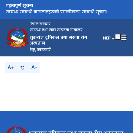
महत्त्वपूर्ण सूचना
मुख्य नेभिगेसनमा जानुहोस्
मौजुदा सूचिमा सूचिकृत हुने बारे सूचना।
स्वास्थ्य सम्बन्धी कागजातहरुको प्रमाणीकरण सम्बन्धी सूचना।
बोलपत्र छनौट सम्बन्धि सूचना/गोला प्रथा
अङ्गदानको लागि आवश्यक कागजातहरु
नेपाल सरकार
स्वास्थ्य तथा खाद्य स्वच्छता मन्त्रालय
शुक्रराज ट्रपिकल तथा सरुवा रोग
भाषा चयन गर्नुहोस
NEP
अस्पताल
टेकु, काठमाडौं
A
A