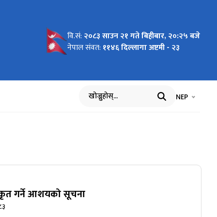
वि.सं:
२०८३ साउन २१ गते बिहीबार, २०:२५ बजे
नेपाल संवत:
११४६ दिल्लागा अष्टमी - २३
भाषा चयन गर्नुह
भाषा प
NEP
खोज्नुहोस्
िकृत गर्ने आशयको सूचना
८३