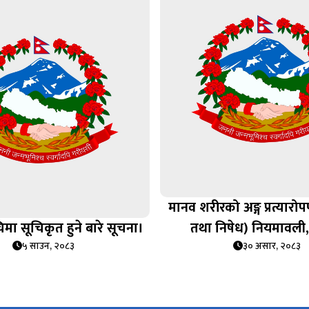
मानव शरीरको अङ्ग प्रत्यार
िमा सूचिकृत हुने बारे सूचना।
तथा निषेध) नियमावली
५ साउन, २०८३
३० असार, २०८३