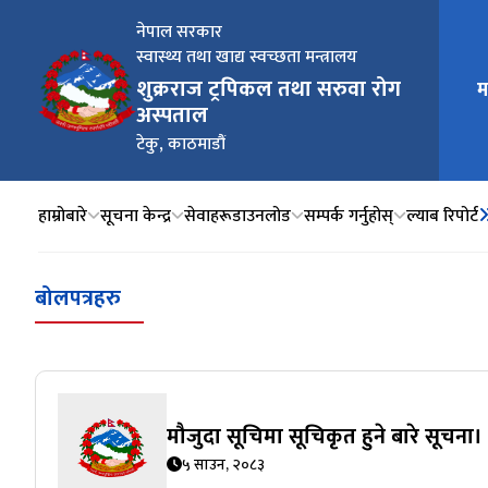
नेपाल सरकार
स्वास्थ्य तथा खाद्य स्वच्छता मन्त्रालय
शुक्रराज ट्रपिकल तथा सरुवा रोग
म
मुख्य न
अस्पताल
टेकु, काठमाडौं
हाम्रोबारे
सूचना केन्द्र
सेवाहरू
डाउनलोड
सम्पर्क गर्नुहोस्
ल्याब रिपोर्ट
बोलपत्रहरु
मौजुदा सूचिमा सूचिकृत हुने बारे सूचना।
५ साउन, २०८३