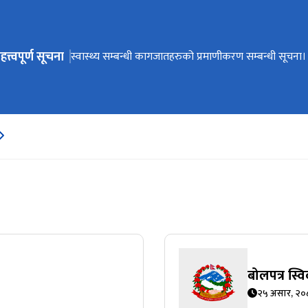
हत्त्वपूर्ण सूचना
ेभिगेसनमा जानुहोस्
मौजुदा सूचिमा सूचिकृत हुने बारे सूचना।
स्वास्थ्य सम्बन्धी कागजातहरुको प्रमाणीकरण सम्बन्धी सूचना।
बोलपत्र छनौट सम्बन्धि सूचना/गोला प्रथा
अङ्गदानको लागि आवश्यक कागजातहरु
बोलपत्र स्व
२५ असार, २०